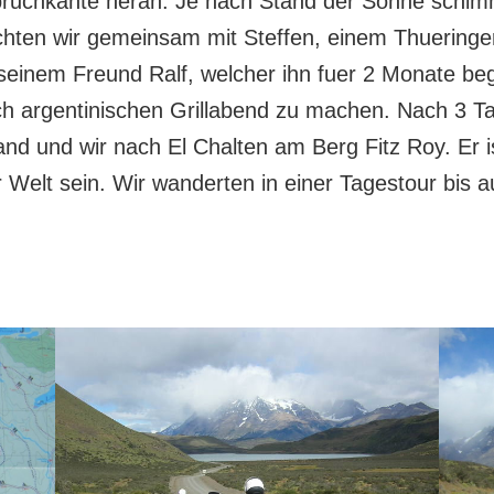
bbruchkante heran. Je nach Stand der Sonne schim
chten wir gemeinsam mit Steffen, einem Thueringer 
einem Freund Ralf, welcher ihn fuer 2 Monate beg
h argentinischen Grillabend zu machen. Nach 3 T
and und wir nach El Chalten am Berg Fitz Roy. Er i
der Welt sein. Wir wanderten in einer Tagestour bi