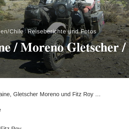
ien/Chile
,
Reiseberichte und Fotos
ne / Moreno Gletscher /
Paine, Gletscher Moreno und Fitz Roy …
e
 Fitz Roy