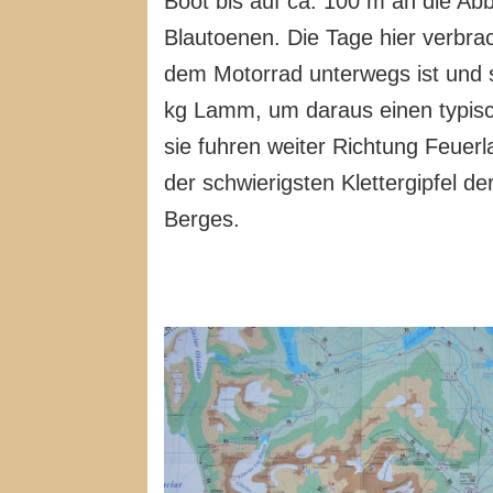
Boot bis auf ca. 100 m an die A
Blautoenen. Die Tage hier verbra
dem Motorrad unterwegs ist und s
kg Lamm, um daraus einen typisc
sie fuhren weiter Richtung Feuerl
der schwierigsten Klettergipfel 
Berges.