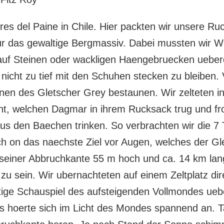
res del Paine in Chile. Hier packten wir unsere R
ur das gewaltige Bergmassiv. Dabei mussten wir W
auf Steinen oder wackligen Haengebruecken ueber
nicht zu tief mit den Schuhen stecken zu bleiben
onen des Gletscher Grey bestaunen. Wir zelteten 
 welchen Dagmar in ihrem Rucksack trug und froh
s den Baechen trinken. So verbrachten wir die 7 T
h on das naechste Ziel vor Augen, welches der Gl
 an seiner Abbruchkante 55 m hoch und ca. 14 km la
u sein. Wir ubernachteten auf einem Zeltplatz di
tige Schauspiel des aufsteigenden Vollmondes ue
s hoerte sich im Licht des Mondes spannend an. T