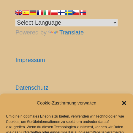
Powered by
Translate
Impressum
Datenschutz
Cookie-Zustimmung verwalten
Cookie-Richtlinie (EU)
Um dir ein optimales Erlebnis zu bieten, verwenden wir Technologien wie
Cookies, um Geräteinformationen zu speichern und/oder darauf
zuzugreifen. Wenn du diesen Technologien zustimmst, können wir Daten
wie das Surfverhalten oder eindeutige IDs auf dieser Website verarbeiten.