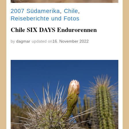
2007 Südamerika
,
Chile
,
Reiseberichte und Fotos
Chile SIX DAYS Endurorennen
by
dagmar
updated on
16. November 2022