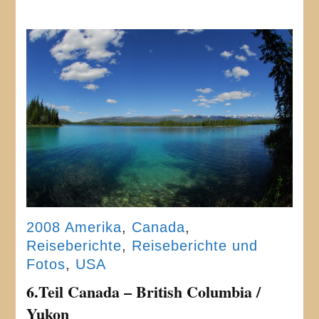
2008 Amerika
,
Canada
,
Reiseberichte
,
Reiseberichte und
Fotos
,
USA
6.Teil Canada – British Columbia /
Yukon