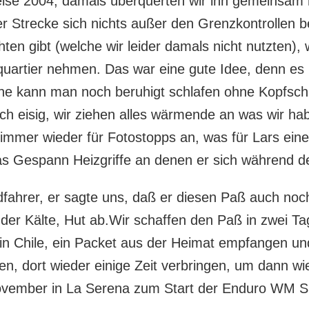
ise 2004, damals überquerten wir ihn gemeinsam m
r Strecke sich nichts außer den Grenzkontrollen b
en gibt (welche wir leider damals nicht nutzten),
uartier nehmen. Das war eine gute Idee, denn es h
 Höhe kann man noch beruhigt schlafen ohne Kopf
h eisig, wir ziehen alles wärmende an was wir ha
immer wieder für Fotostopps an, was für Lars eine 
as Gespann Heizgriffe an denen er sich während d
ahrer, er sagte uns, daß er diesen Paß auch noch
i der Kälte, Hut ab.Wir schaffen den Paß in zwei T
in Chile, ein Packet aus der Heimat empfangen un
en, dort wieder einige Zeit verbringen, um dann wi
ovember in La Serena zum Start der Enduro WM Si