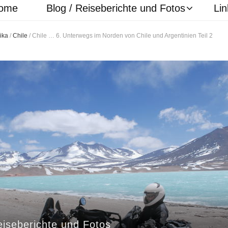
ome
Blog / Reiseberichte und Fotos
Lin
ika
/
Chile
/
Chile … 6. Unterwegs im Norden von Chile und Argentinien Teil 2
eiseberichte und Fotos