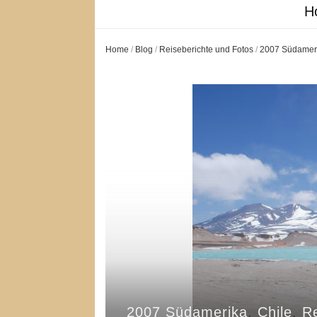
H
Home
/
Blog
/
Reiseberichte und Fotos
/
2007 Südamer
2007 Südamerika
,
Chile
,
R