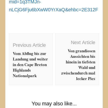
mid=1q3TMJn-
nLCjG6Fju6bXwW0YrXaQ&ehbc=2E312F
Post
Next Article
Navigation
Previous Article
Von grandiosen
Vom Abflug bis zur
Aussichten bis
Landung und weiter
hinein in tiefsten
in den Cape Breton
Wald und
Highlands
zwischendurch mal
Nationalpark
lecker Pies
You may also like...