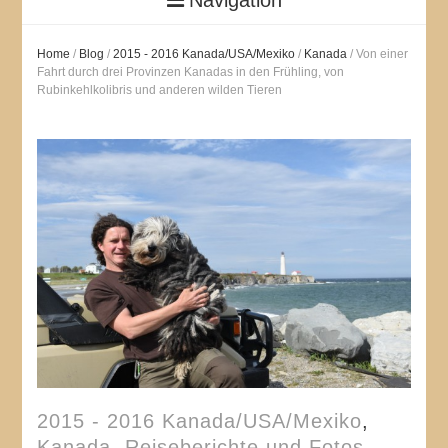
Home
/
Blog
/
2015 - 2016 Kanada/USA/Mexiko
/
Kanada
/
Von einer
Fahrt durch drei Provinzen Kanadas in den Frühling, von
Rubinkehlkolibris und anderen wilden Tieren
2015 - 2016 Kanada/USA/Mexiko
,
Kanada
,
Reiseberichte und Fotos