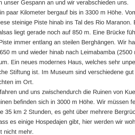
h unser Gespann an und wir verabschieden uns.
in paar Kilometer bergauf bis in 3300 m Höhe. Vo
se steinige Piste hinab ins Tal des Rio Maranon. 
sas liegt gerade noch auf 850 m. Eine Brücke füh
r Piste immer entlang an steilen Berghängen. Wir ha
uf 3650 m und wieder hinab nach Leimabamba (2500
m. Ein neues modernes Haus, welches sehr unperua
sche Stiftung ist. Im Museum sind verschiedene gu
hten im Ort.
 fahren und uns zwischendurch die Ruinen von Ku
uinen befinden sich in 3000 m Höhe. Wir müssen fe
die 35 km 2 Stunden, es geht über mehrere Bergrüc
dass es einige Hospedajen gibt, hier werden wir w
t nicht mehr.