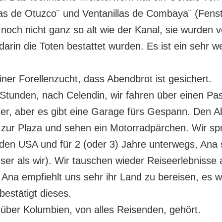
as de Otuzco¨ und Ventanillas de Combaya¨ (Fenst
och nicht ganz so alt wie der Kanal, sie wurden v
arin die Toten bestattet wurden. Es ist ein sehr w
ner Forellenzucht, dass Abendbrot ist gesichert.
4 Stunden, nach Celendin, wir fahren über einen P
nger, aber es gibt eine Garage fürs Gespann. Den 
n zur Plaza und sehen ein Motorradpärchen. Wir sp
den USA und für 2 (oder 3) Jahre unterwegs, Ana 
sser als wir). Wir tauschen wieder Reiseerlebnisse
 Ana empfiehlt uns sehr ihr Land zu bereisen, es
estätigt dieses.
s über Kolumbien, von alles Reisenden, gehört.