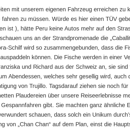
eiten mit unserem eigenen Fahrzeug erreichen zu 
se fahren zu müssen. Würde es hier einen TÜV geb
ben ist ), hätte Peru keine Autos mehr auf den Stra
 schauen uns an der Strandpromenade die „Caballit
tora-Schilf wird so zusammengebunden, dass die F
nauspaddeln können. Die Fische werden in einer Ve
ranziska und Richard aus der Schweiz an, sie sin
um Abendessen, welches sehr gesellig wird, auch 
igung von Trujillo. Tagsdarauf ziehen sie noch für
netten Plaudereien über unsere Reiseerlebnisse mer
Gespannfahren gibt. Sie machten ganz ähnliche Er
 verwundert schauen, dass solch ein Unikum durch’s
ung von „Chan Chan“ auf dem Plan, einst die Haupt