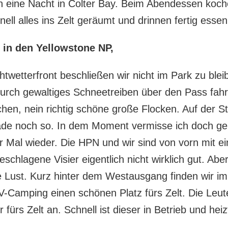
ch eine Nacht in Colter Bay. Beim Abendessen koc
ell alles ins Zelt geräumt und drinnen fertig essen
 in den Yellowstone NP,
twetterfront beschließen wir nicht im Park zu bl
durch gewaltiges Schneetreiben über den Pass fahr
chen, nein richtig schöne große Flocken. Auf der S
rade noch so. In dem Moment vermisse ich doch ge
 Mal wieder. Die HPN und wir sind von vorn mit e
schlagene Visier eigentlich nicht wirklich gut. Ab
e Lust. Kurz hinter dem Westausgang finden wir i
Camping einen schönen Platz fürs Zelt. Die Leute
r fürs Zelt an. Schnell ist dieser in Betrieb und he