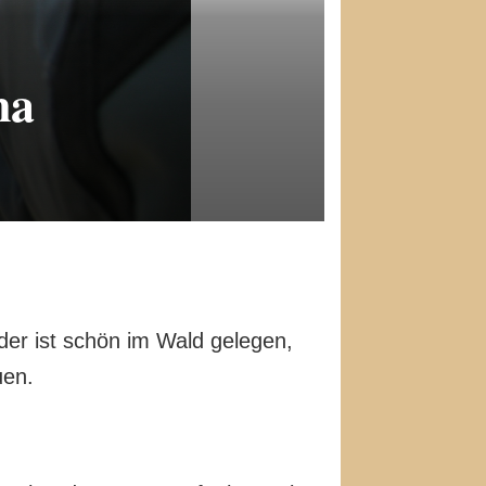
na
der ist schön im Wald gelegen,
uen.