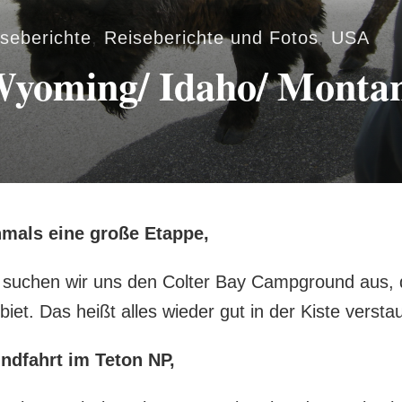
seberichte
,
Reiseberichte und Fotos
,
USA
 Wyoming/ Idaho/ Monta
mals eine große Etappe,
t suchen wir uns den Colter Bay Campground aus, 
iet. Das heißt alles wieder gut in der Kiste versta
ndfahrt im Teton NP,