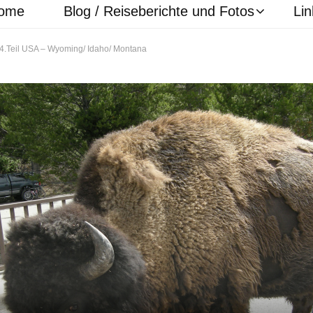
ome
Blog / Reiseberichte und Fotos
Lin
4.Teil USA – Wyoming/ Idaho/ Montana