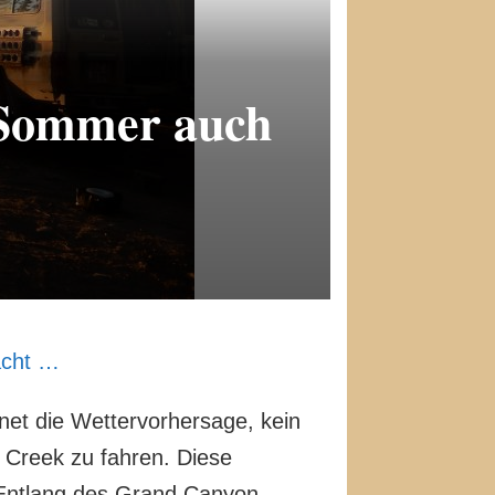
 Sommer auch
acht …
net die Wettervorhersage, kein
 Creek zu fahren. Diese
. Entlang des Grand Canyon