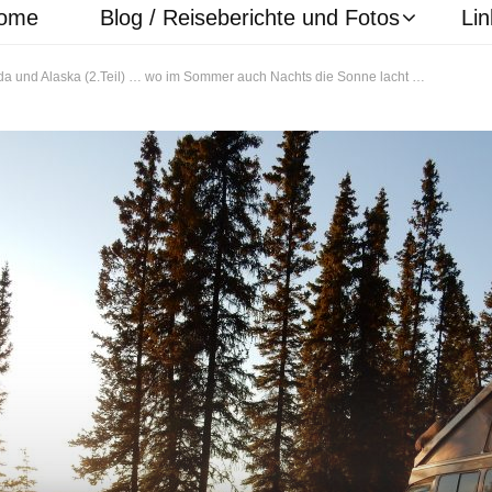
ome
Blog / Reiseberichte und Fotos
Lin
a und Alaska (2.Teil) … wo im Sommer auch Nachts die Sonne lacht …